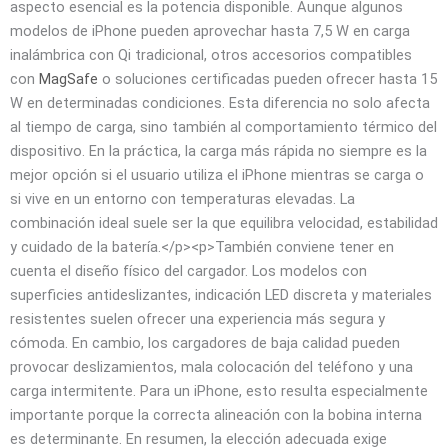
aspecto esencial es la potencia disponible. Aunque algunos
modelos de iPhone pueden aprovechar hasta 7,5 W en carga
inalámbrica con Qi tradicional, otros accesorios compatibles
con
MagSafe
o soluciones certificadas pueden ofrecer hasta 15 W en determinadas condiciones. Esta diferencia no solo afecta al tiempo de carga, sino también al comportamiento térmico del dispositivo. En la práctica, la carga más rápida no siempre es la mejor opción si el usuario utiliza el iPhone mientras se carga o si vive en un entorno con temperaturas elevadas. La combinación ideal suele ser la que equilibra velocidad, estabilidad y cuidado de la batería.</p><p>También conviene tener en cuenta el diseño físico del cargador. Los modelos con superficies antideslizantes, indicación LED discreta y materiales resistentes suelen ofrecer una experiencia más segura y cómoda. En cambio, los cargadores de baja calidad pueden provocar deslizamientos, mala colocación del teléfono y una carga intermitente. Para un iPhone, esto resulta especialmente importante porque la correcta alineación con la bobina interna es determinante. En resumen, la elección adecuada exige priorizar compatibilidad real, potencia útil y certificaciones fiables por encima de especificaciones publicitarias llamativas.</p><p>## 2. Especificaciones Técnicas Clave: Wattaje, Velocidad de Carga, Temperatura de Operación y Materiales de Fabricación</p><p>El wattaje es uno de los primeros datos que cualquier comprador observa, pero no debe interpretarse de manera aislada. En carga inalámbrica para iPhone, el wattaje máximo que el cargador puede entregar no siempre coincide con el wattaje que el teléfono recibirá. Esto se debe a limitaciones del propio iPhone, a la calidad del cargador y a la presencia de fundas o accesorios magnéticos. Un cargador de 15 W puede ser excelente, pero si el iPhone solo admite una potencia inferior en ese escenario concreto, no habrá ganancia real. Por eso, la cifra de potencia debe analizarse junto con el modelo del teléfono y con el estándar de carga soportado.</p><p>La velocidad de carga también depende del estado de la batería y del porcentaje restante. En general, los iPhone suelen cargar más rápido entre niveles bajos y medios, mientras que el ritmo disminuye cuando la batería se acerca al 80 o 90 por ciento para proteger su salud a largo plazo. Esto significa que un cargador inalámbrico de alta potencia no mantendrá la máxima velocidad durante todo el proceso. Además, si el iPhone está ejecutando tareas intensivas, como grabación de vídeo, juegos o navegación GPS, parte de la energía se destina al uso del sistema y no a la batería, lo que puede hacer que la carga parezca más lenta. Por ello, comparar tiempos de carga exige considerar el contexto real de uso.</p><p>La temperatura de operación es una de las variables más importantes y, a menudo, menos valoradas por los usuarios. La carga inalámbrica genera más calor que la carga por cable porque existe una conversión energética menos eficiente. Ese calor, si no se gestiona bien, puede afectar tanto al rendimiento del teléfono como a la vida útil de la batería. Los cargadores de buena calidad incluyen sistemas de control térmico, ventilación pasiva o componentes internos que reducen pérdidas energéticas. En un iPhone, esto es crucial porque el sistema puede limitar la potencia de entrada automáticamente cuando detecta una temperatura elevada, ralentizando la carga para proteger los componentes internos.</p><p>Los materiales de fabricación influyen en la estabilidad térmica y en la durabilidad del accesorio. Las bases con aluminio, policarbonato de alta calidad o superficies recubiertas con goma antideslizante suelen ofrecer mejores resultados que los plásticos ligeros sin tratamiento. Un material robusto ayuda a disipar el calor y a sostener el teléfono sin vibraciones ni desplazamientos. También es importante la calidad del cable y del adaptador de corriente, ya que un cargador inalámbrico puede rendir mal si la fuente de alimentación es insuficiente. En conjunto, wattaje, velocidad, temperatura y materiales forman un sistema interdependiente que determina si un cargador es realmente recomendable o solo atractivo en el papel.</p><p>## 3. Los Mejores Cargadores Inalámbricos para iPhone en 2023: Modelos Recomendados, Ventajas y Desventajas</p><p>Entre los modelos más recomendables para iPhone en 2023 destacan los cargadores certificados y los que ofrecen una integración más estable con el ecosistema de Apple. Los cargadores tipo MagSafe, por ejemplo, resultan especialmente atractivos porque alinean el teléfono de manera magnética, reduciendo errores de posicionamiento y mejorando la eficiencia. Esta alineación precisa no solo simplifica el uso diario, sino que ayuda a mantener una carga consistente incluso cuando el usuario toma el móvil con frecuencia, lo coloca sobre la mesa en distintos ángulos o lo utiliza como soporte de escritorio. Su gran ventaja es la comodidad; su principal desventaja suele ser el precio superior frente a bases Qi convencionales.</p><p>Los cargadores Qi de sobremesa con bobina múltiple también son una excelente opción para quienes buscan versatilidad. Algunos permiten dejar el iPhone en posición horizontal o vertical, lo cual es útil para videollamadas, reproducción de contenidos o notificaciones visibles mientras el teléfono carga. Estos modelos suelen ofrecer una experiencia agradable en casa o en la oficina, especialmente cuando incluyen indicadores de estado, superficie estable y protección contra sobrecorriente. Como inconveniente, si la alineación no es perfecta, pueden cargar más despacio o generar más calor. Por eso, los usuarios que priorizan eficiencia extrema suelen preferir los cargadores con imán o guiado físico.</p><p>Otra categoría interesante son las bases inalámbricas 3 en 1, diseñadas para cargar iPhone, Apple Watch y AirPods al mismo tiempo. Su principal ventaja es la organización: reducen cables, ocupan menos enchufes y permiten centralizar todos los dispositivos en un solo punto. Son ideales para mesas de noche o escritorios minimalistas. Sin embargo, suelen ser más caras y dependen mucho de la calidad de cada módulo de carga. Un buen diseño 3 en 1 debe equilibrar potencia, estabilidad y separación térmica entre dispositivos para evitar interferencias. Si el producto es mediocre, el usuario puede terminar con una estación bonita pero poco eficiente.</p><p>También existen opciones portátiles, como baterías externas con carga inalámbrica integrada, muy útiles para viajes o jornadas largas fuera de casa. Su ventaja evidente es la movilidad, ya que permiten recargar sin depender de un enchufe. Aun así, en carga inalámbrica suelen ser menos rápidas y menos eficientes que una base conectada directamente a la corriente. Además, por su formato compacto, pueden calentarse más si se usan mientras están dentro de un bolso, una mochila o un entorno poco ventilado. Por ello, la mejor elección depende del perfil de uso: para escritorio, una base estable; para movilidad, una batería inalámbrica; para integración total, un sistema MagSafe o 3 en 1 bien certificado.</p><p>## 4. Guía de Compra: Cómo Elegir el Cargador Inalámbrico Ideal Según tu iPhone, tu Uso Diario y tu Presupuesto</p><p>La elección del cargador ideal comienza por identificar el modelo exacto de iPhone y sus capacidades de carga. No todos los iPhone se comportan igual con accesorios inalámbricos, y la diferencia entre generaciones puede ser significativa. Los modelos más modernos suelen beneficiarse más de cargadores magnéticos o sistemas mejor optimizados, mientras que iPhones más antiguos pueden no aprovechar potencia adicional aunque el cargador la ofrezca. Por eso, es útil revisar no solo la compatibilidad general con Qi, sino también la experiencia real reportada por usuarios con el mismo modelo de teléfono. Esto evita comprar un producto sobredimensionado o poco adecuado para el dispositivo.</p><p>El uso diario es otro factor decisivo. Quien deja el iPhone sobre un escritorio durante largas horas puede priorizar comodidad, diseño y soporte vertical. En cambio, alguien que necesita cargar por la noche probablemente valore más el silencio, la baja temperatura y una luz LED discreta que no moleste en la oscuridad. Si el teléfono se usa constantemente para llamadas o navegación, conviene elegir una base con buena sujeción o con imanes, para que el dispositivo no se desplace con facilidad. En entornos compartidos, como oficinas o salas de reuniones, los cargadores dobles o múltiples pueden ser más prácticos que una simple base individual.</p><p>El presupuesto determina, en gran medida, el equilibrio entre calidad y prestaciones. En gamas bajas, es posible encontrar cargadores funcionales, pero a menudo sacrifican acabados, seguridad o estabilidad térmica. En gamas medias, normalmente aparecen las mejores relaciones calidad-precio, con suficiente potencia, certificación y materiales decentes. En gamas altas, el usuario paga por integración, diseño premium, compatibilidad con más accesorios y, en algunos casos, mejor gestión del calor. La clave no está en gastar más por inercia, sino en invertir según la prioridad real: velocidad, comodidad, portabilidad o ecosistema.</p><p>Finalmente, conviene fijarse en detalles que marcan la diferencia en la experiencia cotidiana. Un cargador con base antideslizante, indicador de carga claro, cable de longitud adecuada y adaptador compatible puede valer más que otro con cifras superiores pero peor ergonomía. También es recomendable comprobar si incluye protección contra sobrecarga, detección de objetos extraños y apagado automático en caso de exceso térmico. Estos elementos no siempre aparecen en la portada del producto, pero sí afectan directamente a la seguridad y a la durabilidad del iPhone. La compra ideal, por tanto, es la que combina compatibilidad real, buen diseño y una inversión razonable para las necesidades concretas del usuario.</p><p>## 5. Consejos de Seguridad y Buenas Prácticas: Cómo Evitar Sobrecalentamiento, Daños en la Batería y Cargas Ineficientes</p><p>La seguridad en la carga inalámbrica empieza por usar accesorios certificados y