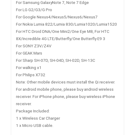
For Samsung GalaxyNote 7, Note 7 Edge
For LG G2/G3/G Pro
For Google Nexus4/Nexus5/Nexus6/Nexus7
For Nokia Lumia 822/Lumia 830/Lumia1020/Lumia1520
For HTC Droid DNA/One Mini2/One Eye M8, For HTC
8X/Incredible 4G LTE/Butterfly/One Butterfly E9 3
For SONY Z3V/Z4V
For GEAK Mars
For Sharp SH-07D, SH-04D, SH-02D, SH-13C
For walking x1
For Philips X732
Note: Other mobile devices must install the Qi receiver.
For android mobile phone, please buy android wireless
receiver. For iPhone phone, please buy wireless iPhone
receiver.
Package Included:
1 x Wireless Car Charger
1 x Micro USB cable.