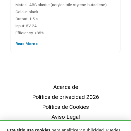
Mateal: ABS plastic (acrylonitrile styrene-butadiene)
Colour: black
Output: 1.5 a
Input: 5V 2A
Efficiency: >85%
Read More »
Acerca de
Política de privacidad 2026
Política de Cookies
Aviso Legal
Sobre Nosotros — Quiénes Somos y Cómo
Este sitio usa cookies
para analitica y publicidad. Puedes