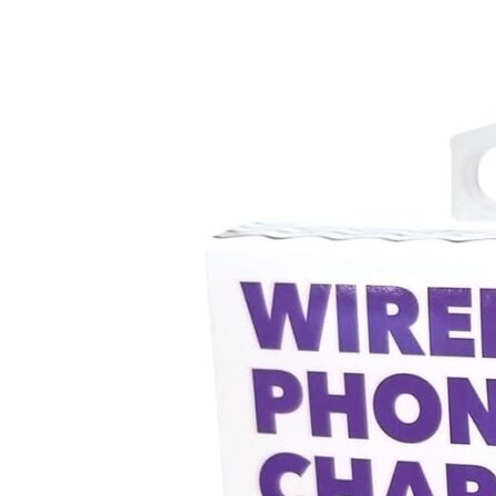
GEMS
Cargador
Inalámbrico
10W
2026:
Análisis
y
Comparativa