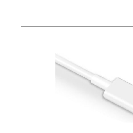
y
Más
Rápidos
Motorola
Base
de
Carga
Inalámbrica
15W
2026:
Análisis
Completo