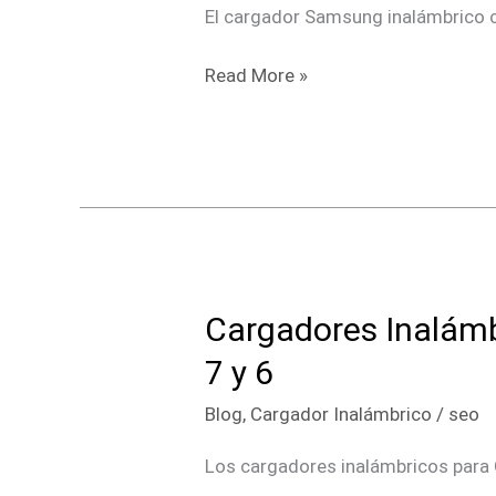
2026:
El cargador Samsung inalámbrico 
Cuál
Elegir
Read More »
para
cada
Galaxy
Cargadores Inalámbr
Cargadores
Inalámbricos
7 y 6
Google
Blog
,
Cargador Inalámbrico
/
seo
Pixel
2026:
Los cargadores inalámbricos para 
Los