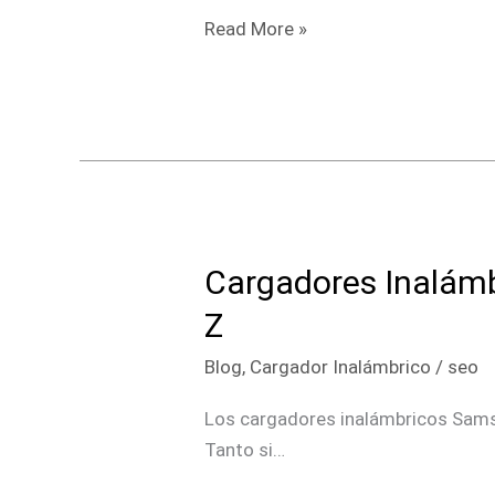
Mejores
Read More »
para
Pixel
9,
8,
7
y
6
Cargadores Inalámb
Cargadores
Inalámbricos
Z
Samsung
Blog
,
Cargador Inalámbrico
/
seo
2026:
Los
Los cargadores inalámbricos Sams
Mejores
Tanto si…
para
Galaxy