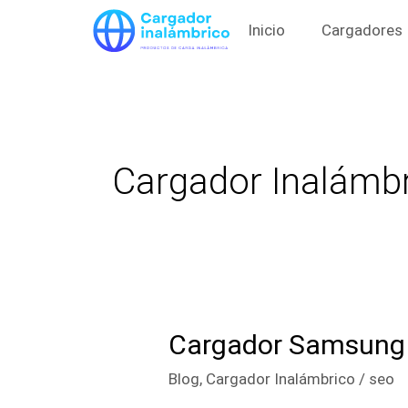
Skip
Inicio
Cargadores
to
content
Cargador Inalámb
Cargador Samsung I
Cargador
Samsung
Blog
,
Cargador Inalámbrico
/
seo
Inalámbrico