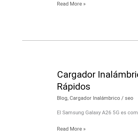
Read More »
S,
A
y
Z
Cargador Inalámbr
Cargador
Inalámbrico
Rápidos
Samsung
Blog
,
Cargador Inalámbrico
/
seo
A26
5G
El Samsung Galaxy A26 5G es compa
2026:
Los
Read More »
Mejores