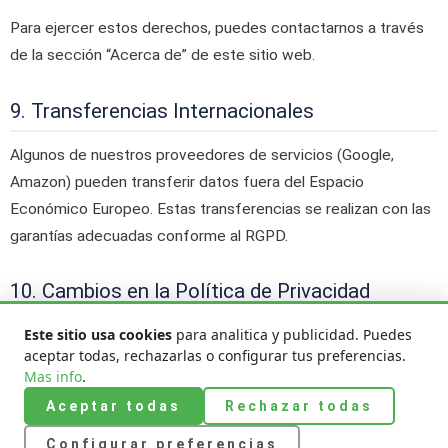
Para ejercer estos derechos, puedes contactarnos a través
de la sección “Acerca de” de este sitio web.
9. Transferencias Internacionales
Algunos de nuestros proveedores de servicios (Google,
Amazon) pueden transferir datos fuera del Espacio
Económico Europeo. Estas transferencias se realizan con las
garantías adecuadas conforme al RGPD.
10. Cambios en la Política de Privacidad
Este sitio usa cookies
para analitica y publicidad. Puedes
Nos reservamos el derecho a modificar esta política de
aceptar todas, rechazarlas o configurar tus preferencias.
privacidad para adaptarla a novedades legislativas o cambios
Mas info
.
en nuestros servicios. Te recomendamos revisar esta página
Aceptar todas
Rechazar todas
periódicamente. Los cambios entrarán en vigor desde su
publicación en el sitio web.
Configurar preferencias