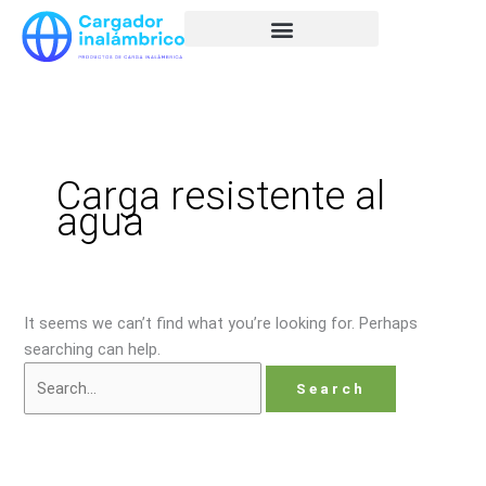
Skip
Search
to
for:
content
Carga resistente al
agua
It seems we can’t find what you’re looking for. Perhaps
searching can help.