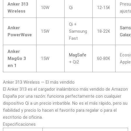
Anker 313
Pres
10W
Qi
12-15€
Wireless
ajust
Qi +
Anker
Sams
15W
Samsung
18-22€
PowerWave
Galax
Fast
Anker
MagSafe
Ecos
MagGo 3
15W
60-80€
+ Qi2
Apple
en 1
Anker 313 Wireless — El más vendido
El Anker 313 es el cargador inalámbrico más vendido de Amazon
España por una razón: funciona perfectamente con cualquier
dispositivo Qi a un precio imbatible. No es el más rápido, pero su
fiabilidad y precio lo hacen el favorito para regalar o para el
escritorio de oficina.
Especificaciones