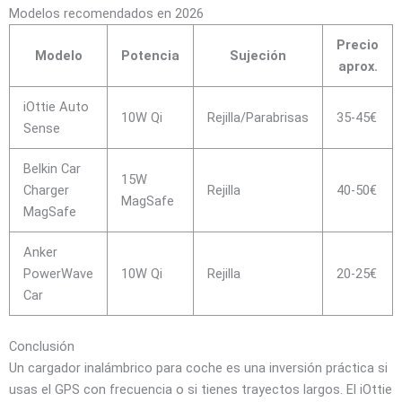
Modelos recomendados en 2026
Precio
Modelo
Potencia
Sujeción
aprox.
iOttie Auto
10W Qi
Rejilla/Parabrisas
35-45€
Sense
Belkin Car
15W
Charger
Rejilla
40-50€
MagSafe
MagSafe
Anker
PowerWave
10W Qi
Rejilla
20-25€
Car
Conclusión
Un cargador inalámbrico para coche es una inversión práctica si
usas el GPS con frecuencia o si tienes trayectos largos. El iOttie