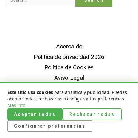
Acerca de
Política de privacidad 2026
Política de Cookies
Aviso Legal
Sobre Nosotros — Quiénes Somos y Cómo
Este sitio usa cookies
para analitica y publicidad. Puedes
Trabajamos
aceptar todas, rechazarlas o configurar tus preferencias.
Mas info
.
© 2026 Cargador Inalámbrico |
Aviso Legal
|
Política de Cookies
|
Aceptar todas
Rechazar todas
Privacidad
|
Sobre Nosotros
Configurar preferencias