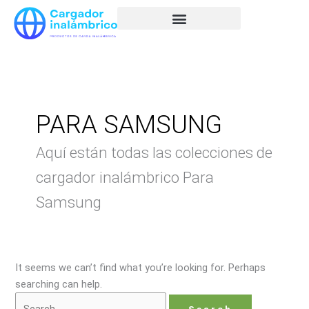
Skip
Search
to
for:
content
PARA SAMSUNG
Aquí están todas las colecciones de
cargador inalámbrico Para
Samsung
It seems we can’t find what you’re looking for. Perhaps
searching can help.