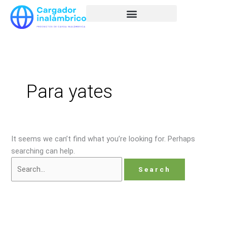
Skip
Search
to
for:
content
Para yates
It seems we can’t find what you’re looking for. Perhaps
searching can help.